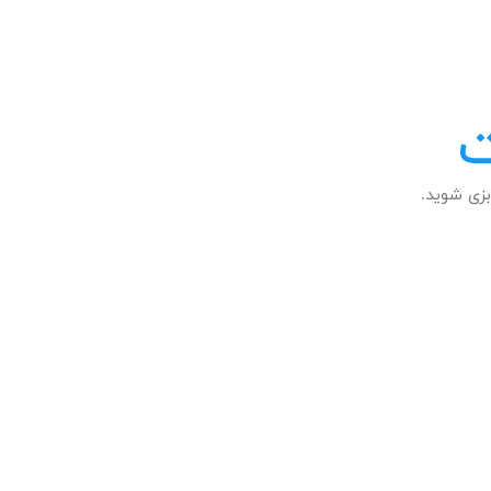
ت
زی شوید.