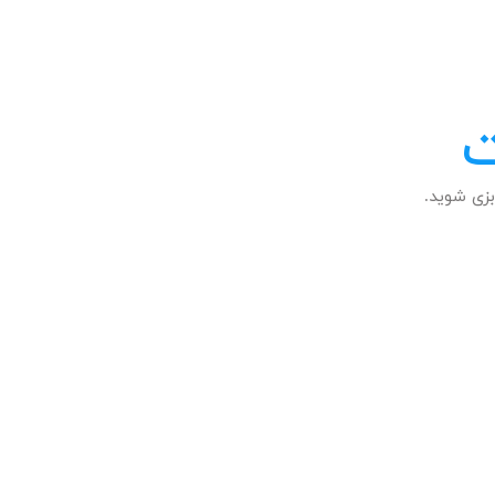
ت
زی شوید.