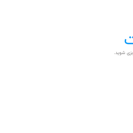
ت
زی شوید.