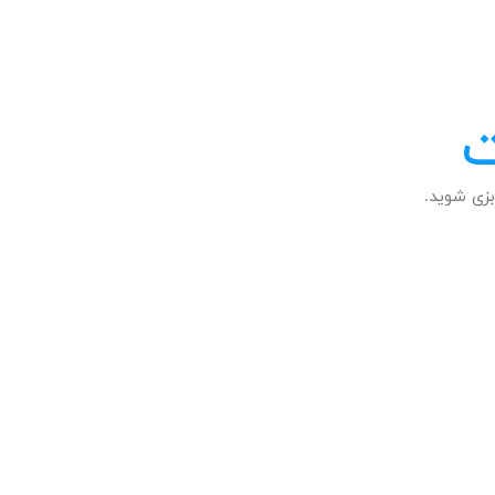
ت
زی شوید.